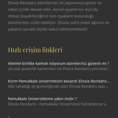
Elisvia Rezidans dairelerimiz ile yaşamınıza güven ve
rahat içinde devam edin, kişisel eşyalarınız dışında
ihtiyaç duyabileceğiniz tüm eşyaların bulunduğu
dairelerimiz sizleri bekliyor. Elisvia suit'e erkek öğrenci ve
yabancı uyruklu kişiler kabul edilmemektedir.
Hızlı erişim linkleri
Ailemle birlikte kalmak istiyorum daireleriniz güvenli mi ?
24 saat güvenlik kameraları ve Elisvia Rezidans personelleri tarafından kontrol edilmektedir.
Kızım Pamukkale üniversitesini kazandı Elisvia Rezidans'a güvenebilir miyim ?
Aile rahatlığı ve güvenliğinde olan Elisvia Rezidans daireleri günlük - haftalık kiralanmamaktadır, tüm elisvia sakinleri uzun süreli kiralama yaparlar ve güvenilir insanlardan oluşmaktadır. Ayrıca 7/24 güvenlik kamerası ile kontrol altındadır.
Pamukkale Üniversitesine yakın mıdır ?
Elisvia Rezidans ; Pamukkale Üniversitesi hastanesine ve Pamukkale Üniversitesine 1 km uzaklıkta yer almakta olup yürüyüş mesafesindediir.